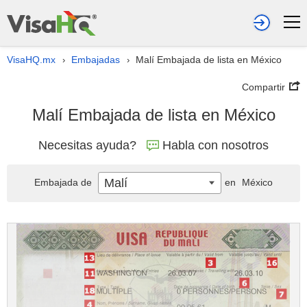
VisaHQ.mx
Embajadas
Malí Embajada de lista en México
›
›
Compartir
Malí Embajada de lista en México
Necesitas ayuda?
Habla con nosotros
Malí
Embajada de
en
México