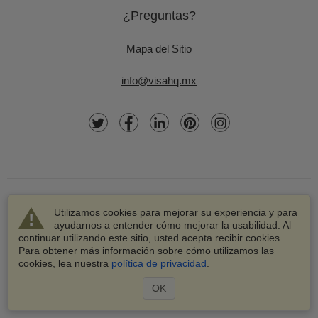
¿Preguntas?
Mapa del Sitio
info@visahq.mx
Utilizamos cookies para mejorar su experiencia y para
ayudarnos a entender cómo mejorar la usabilidad. Al
continuar utilizando este sitio, usted acepta recibir cookies.
© 2003-2026 VisaHQ.com, Inc. Todos los derechos
Para obtener más información sobre cómo utilizamos las
reservados.
cookies, lea nuestra
política de privacidad
.
VisaHQ y el logotipo de VisaHQ son marcas registradas de
VisaHQ.com, Inc.
OK