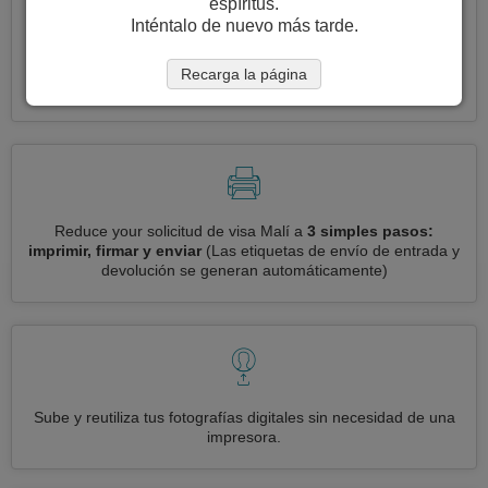
espíritus.
Inténtalo de nuevo más tarde.
Solicite varias visas a la vez
automáticamente, sin necesidad
Recarga la página
de ingresar información repetitiva
Reduce your solicitud de visa Malí a
3 simples pasos:
imprimir, firmar y enviar
(Las etiquetas de envío de entrada y
devolución se generan automáticamente)
Sube y reutiliza tus fotografías digitales sin necesidad de una
impresora.