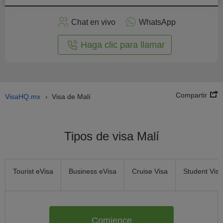
plicar
en
Chat en vivo
WhatsApp
línea
Haga clic para llamar
Compartir
VisaHQ.mx
Visa de Malí
›
Tipos de visa Malí
Tourist eVisa
Business eVisa
Cruise Visa
Student Visa
Comience