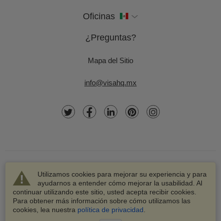
Oficinas
¿Preguntas?
Mapa del Sitio
info@visahq.mx
Utilizamos cookies para mejorar su experiencia y para
ayudarnos a entender cómo mejorar la usabilidad. Al
continuar utilizando este sitio, usted acepta recibir cookies.
© 2003-2026 VisaHQ.com, Inc. Todos los derechos
Para obtener más información sobre cómo utilizamos las
reservados.
cookies, lea nuestra
política de privacidad
.
VisaHQ y el logotipo de VisaHQ son marcas registradas de