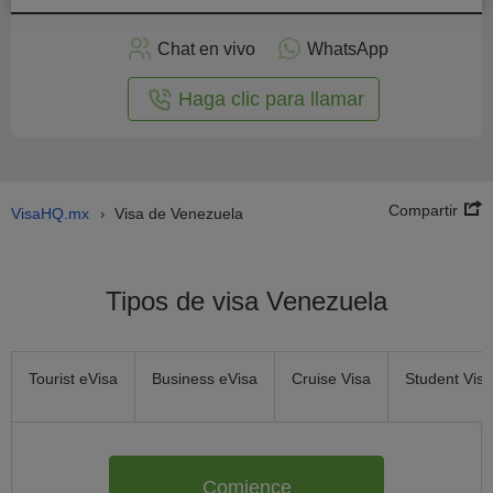
plicar
en
Chat en vivo
WhatsApp
línea
Haga clic para llamar
Compartir
VisaHQ.mx
Visa de Venezuela
›
Tipos de visa Venezuela
Tourist eVisa
Business eVisa
Cruise Visa
Student Visa
Comience