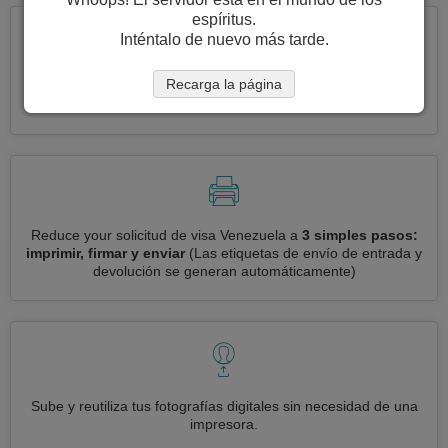
espíritus.
Inténtalo de nuevo más tarde.
Recarga la página
Solicite varias visas a la vez
automáticamente, sin necesidad
de ingresar información repetitiva
Reduce your solicitud de visa Venezuela a
3 simples pasos:
imprimir, firmar y enviar
(Las etiquetas de envío de entrada y
devolución se generan automáticamente)
Sube y reutiliza tus fotografías digitales sin necesidad de una
impresora.