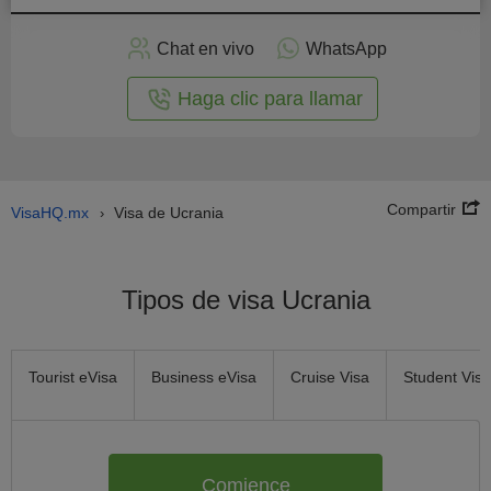
plicar
en
Chat en vivo
WhatsApp
línea
Haga clic para llamar
Compartir
VisaHQ.mx
Visa de Ucrania
›
Tipos de visa Ucrania
Tourist eVisa
Business eVisa
Cruise Visa
Student Visa
Comience