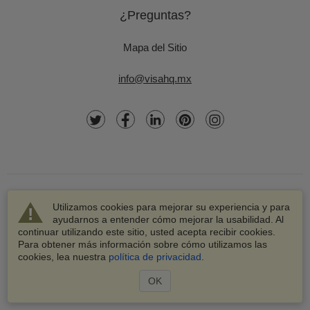
¿Preguntas?
Mapa del Sitio
info@visahq.mx
Utilizamos cookies para mejorar su experiencia y para
ayudarnos a entender cómo mejorar la usabilidad. Al
continuar utilizando este sitio, usted acepta recibir cookies.
© 2003-2026 VisaHQ.com, Inc. Todos los derechos
Para obtener más información sobre cómo utilizamos las
reservados.
cookies, lea nuestra
política de privacidad
.
VisaHQ y el logotipo de VisaHQ son marcas registradas de
VisaHQ.com, Inc.
OK