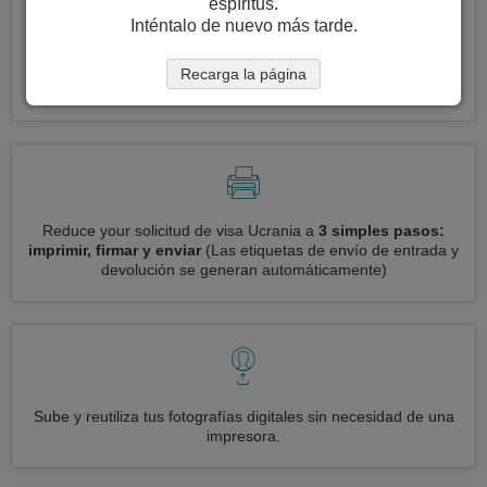
espíritus.
Inténtalo de nuevo más tarde.
Solicite varias visas a la vez
automáticamente, sin necesidad
Recarga la página
de ingresar información repetitiva
Reduce your solicitud de visa Ucrania a
3 simples pasos:
imprimir, firmar y enviar
(Las etiquetas de envío de entrada y
devolución se generan automáticamente)
Sube y reutiliza tus fotografías digitales sin necesidad de una
impresora.