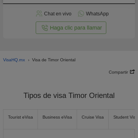
plicar
en
Chat en vivo
WhatsApp
línea
Haga clic para llamar
VisaHQ.mx
Visa de Timor Oriental
›
Compartir
Tipos de visa Timor Oriental
Tourist eVisa
Business eVisa
Cruise Visa
Student Visa