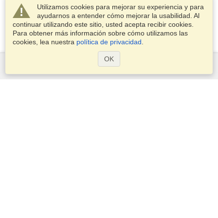
Utilizamos cookies para mejorar su experiencia y para
ayudarnos a entender cómo mejorar la usabilidad. Al
continuar utilizando este sitio, usted acepta recibir cookies.
Para obtener más información sobre cómo utilizamos las
cookies, lea nuestra
política de privacidad
.
OK
Servicios
Postularse para obtener la visa
Compruebe los requisitos de visado
Información aduanera
Embajadas y Consulados
Información de Schengen
Declaración de Privacidad