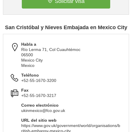
Solicitar visa
San Cristóbal y Nieves Embajada en Mexico City
Habla a
Río Lerma 71, Col Cuauhtémoc
06500
Mexico City
Mexico
Teléfono
+52-55-1670-3200
Fax
+52-55-1670-3217
Correo electrónico
ukinmexico@fco.gov.uk
URL del sitio web
https://www.gov.uk/government/world/organisations/b
ritish-embassy-mexico-city