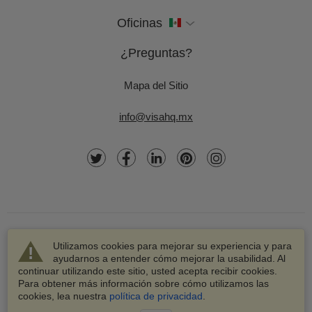
Oficinas
¿Preguntas?
Mapa del Sitio
info@visahq.mx
Utilizamos cookies para mejorar su experiencia y para
ayudarnos a entender cómo mejorar la usabilidad. Al
continuar utilizando este sitio, usted acepta recibir cookies.
© 2003-2026 VisaHQ.com, Inc. Todos los derechos
Para obtener más información sobre cómo utilizamos las
reservados.
cookies, lea nuestra
política de privacidad
.
VisaHQ y el logotipo de VisaHQ son marcas registradas de