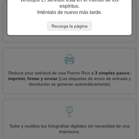
espíritus.
Inténtalo de nuevo más tarde.
Recarga la página
Solicite varias visas a la vez
automáticamente, sin necesidad
de ingresar información repetitiva
Reduce your solicitud de visa Puerto Rico a
3 simples pasos:
imprimir, firmar y enviar
(Las etiquetas de envío de entrada y
devolución se generan automáticamente)
Sube y reutiliza tus fotografías digitales sin necesidad de una
impresora.