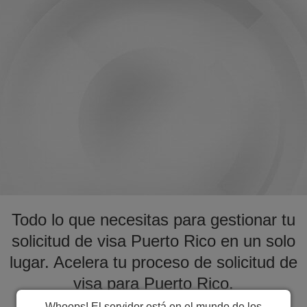
Todo lo que necesitas para gestionar tu
solicitud de visa Puerto Rico en un solo
lugar. Acelera tu proceso de solicitud de
visa para Puerto Rico.
Whoops! El servidor está en el mundo de los