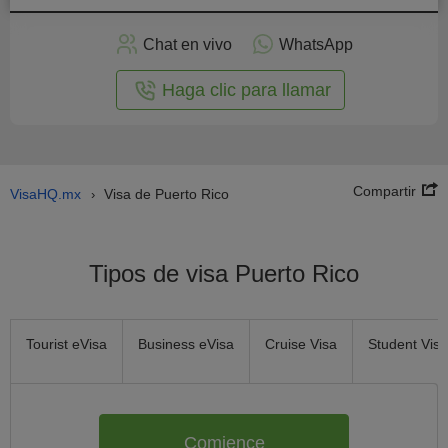
plicar
en
Chat en vivo
WhatsApp
línea
Haga clic para llamar
Compartir
VisaHQ.mx
Visa de Puerto Rico
›
Tipos de visa Puerto Rico
Tourist eVisa
Business eVisa
Cruise Visa
Student Visa
Comience