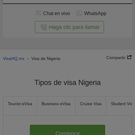
plicar
en
Chat en vivo
WhatsApp
línea
Haga clic para llamar
Compartir
VisaHQ.mx
Visa de Nigeria
›
Tipos de visa Nigeria
Tourist eVisa
Business eVisa
Cruise Visa
Student Visa
Comience