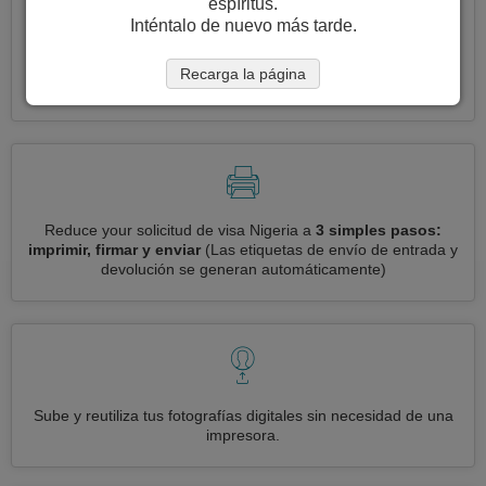
espíritus.
Inténtalo de nuevo más tarde.
Solicite varias visas a la vez
automáticamente, sin necesidad
Recarga la página
de ingresar información repetitiva
Reduce your solicitud de visa Nigeria a
3 simples pasos:
imprimir, firmar y enviar
(Las etiquetas de envío de entrada y
devolución se generan automáticamente)
Sube y reutiliza tus fotografías digitales sin necesidad de una
impresora.