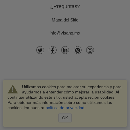
¿Preguntas?
Mapa del Sitio
info@visahq.mx
Utilizamos cookies para mejorar su experiencia y para
ayudarnos a entender cómo mejorar la usabilidad. Al
continuar utilizando este sitio, usted acepta recibir cookies.
© 2003-2026 VisaHQ.com, Inc. Todos los derechos
Para obtener más información sobre cómo utilizamos las
reservados.
cookies, lea nuestra
política de privacidad
.
VisaHQ y el logotipo de VisaHQ son marcas registradas de
VisaHQ.com, Inc.
OK