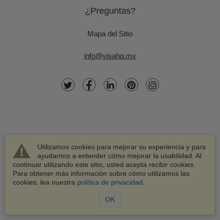
¿Preguntas?
Mapa del Sitio
info@visahq.mx
Utilizamos cookies para mejorar su experiencia y para
ayudarnos a entender cómo mejorar la usabilidad. Al
continuar utilizando este sitio, usted acepta recibir cookies.
© 2003-2026 VisaHQ.com, Inc. Todos los derechos
Para obtener más información sobre cómo utilizamos las
reservados.
cookies, lea nuestra
política de privacidad
.
VisaHQ y el logotipo de VisaHQ son marcas registradas de
VisaHQ.com, Inc.
OK