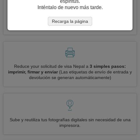
espíritus.
Inténtalo de nuevo más tarde.
Solicite varias visas a la vez
automáticamente, sin necesidad
Recarga la página
de ingresar información repetitiva
Reduce your solicitud de visa Nepal a
3 simples pasos:
imprimir, firmar y enviar
(Las etiquetas de envío de entrada y
devolución se generan automáticamente)
Sube y reutiliza tus fotografías digitales sin necesidad de una
impresora.