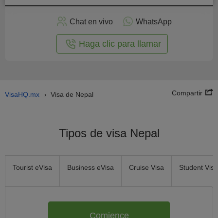
plicar
en
Chat en vivo
WhatsApp
línea
Haga clic para llamar
Compartir
VisaHQ.mx
Visa de Nepal
›
Tipos de visa Nepal
Tourist eVisa
Business eVisa
Cruise Visa
Student Visa
Comience