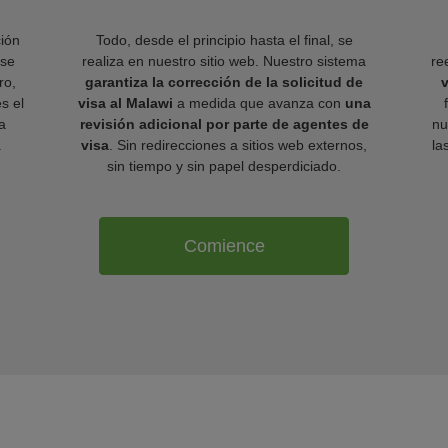
ión
Todo, desde el principio hasta el final, se
 se
realiza en nuestro sitio web. Nuestro sistema
re
ro,
garantiza la corrección de la solicitud de
v
es el
visa al Malawi
a medida que avanza con
una
a
revisión adicional por parte de agentes de
nu
.
visa
. Sin redirecciones a sitios web externos,
la
sin tiempo y sin papel desperdiciado.
Comience