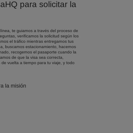
aHQ para solicitar la
 línea, te guiamos a través del proceso de
eguntas, verificamos la solicitud según los
amos el tráfico mientras entregamos tus
a, buscamos estacionamiento, hacemos
rmado, recogemos el pasaporte cuando la
ramos de que la visa sea correcta,
e vuelta a tiempo para tu viaje, y todo
ra la misión