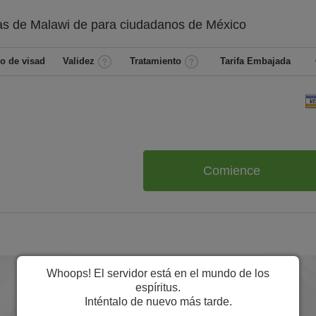
as de Malawi de
para ciudadanos de
México
o de visad
Validez
Tratamiento
Tarifa Embajada
Comience
Whoops! El servidor está en el mundo de los
espíritus.
Inténtalo de nuevo más tarde.