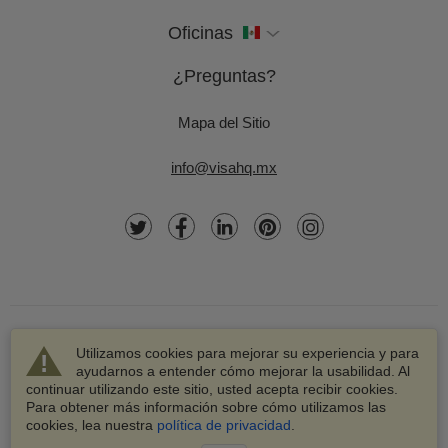
Oficinas
¿Preguntas?
Mapa del Sitio
info@visahq.mx
Utilizamos cookies para mejorar su experiencia y para
ayudarnos a entender cómo mejorar la usabilidad. Al
continuar utilizando este sitio, usted acepta recibir cookies.
© 2003-2026 VisaHQ.com, Inc. Todos los derechos
Para obtener más información sobre cómo utilizamos las
reservados.
cookies, lea nuestra
política de privacidad
.
VisaHQ y el logotipo de VisaHQ son marcas registradas de