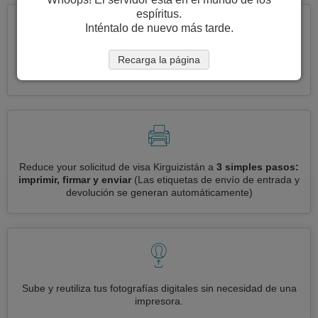
espíritus.
Inténtalo de nuevo más tarde.
Recarga la página
Solicite varias visas a la vez
automáticamente, sin necesidad
de ingresar información repetitiva
Reduce your solicitud de visa Kirguizistán a
3 simples pasos:
imprimir, firmar y enviar
(Las etiquetas de envío de entrada y
devolución se generan automáticamente)
Sube y reutiliza tus fotografías digitales sin necesidad de una
impresora.