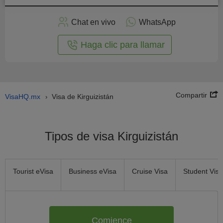
plicar
en
Chat en vivo
WhatsApp
línea
Haga clic para llamar
Compartir
VisaHQ.mx
Visa de Kirguizistán
›
Tipos de visa Kirguizistán
Tourist eVisa
Business eVisa
Cruise Visa
Student Visa
Comience