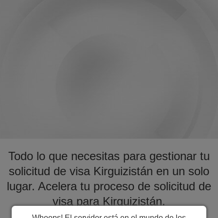
Todo lo que necesitas para gestionar tu
solicitud de visa Kirguizistán en un solo
lugar. Acelera tu proceso de solicitud de
visa para Kirguizistán.
Whoops! El servidor está en el mundo de los