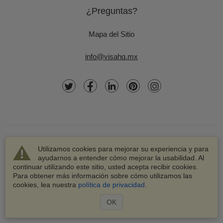
¿Preguntas?
Mapa del Sitio
info@visahq.mx
Utilizamos cookies para mejorar su experiencia y para
ayudarnos a entender cómo mejorar la usabilidad. Al
continuar utilizando este sitio, usted acepta recibir cookies.
© 2003-2026 VisaHQ.com, Inc. Todos los derechos
Para obtener más información sobre cómo utilizamos las
reservados.
cookies, lea nuestra
política de privacidad
.
VisaHQ y el logotipo de VisaHQ son marcas registradas de
VisaHQ.com, Inc.
OK