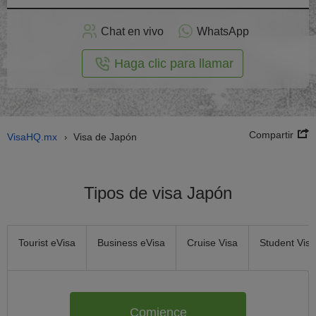
plicar
en
Chat en vivo
WhatsApp
línea
Haga clic para llamar
Compartir
VisaHQ.mx
Visa de Japón
›
Tipos de visa Japón
Tourist eVisa
Business eVisa
Cruise Visa
Student Visa
Comience