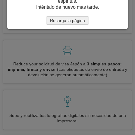
espíritus.
Inténtalo de nuevo más tarde.
Solicite varias visas a la vez
automáticamente, sin necesidad
Recarga la página
de ingresar información repetitiva
Reduce your solicitud de visa Japón a
3 simples pasos:
imprimir, firmar y enviar
(Las etiquetas de envío de entrada y
devolución se generan automáticamente)
Sube y reutiliza tus fotografías digitales sin necesidad de una
impresora.