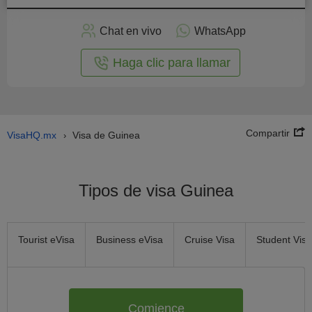
plicar
en
Chat en vivo
WhatsApp
línea
Haga clic para llamar
Compartir
VisaHQ.mx
Visa de Guinea
›
Tipos de visa Guinea
Tourist eVisa
Business eVisa
Cruise Visa
Student Visa
Comience