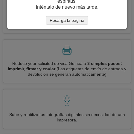
espíritus.
Inténtalo de nuevo más tarde.
Solicite varias visas a la vez
automáticamente, sin necesidad
Recarga la página
de ingresar información repetitiva
Reduce your solicitud de visa Guinea a
3 simples pasos:
imprimir, firmar y enviar
(Las etiquetas de envío de entrada y
devolución se generan automáticamente)
Sube y reutiliza tus fotografías digitales sin necesidad de una
impresora.