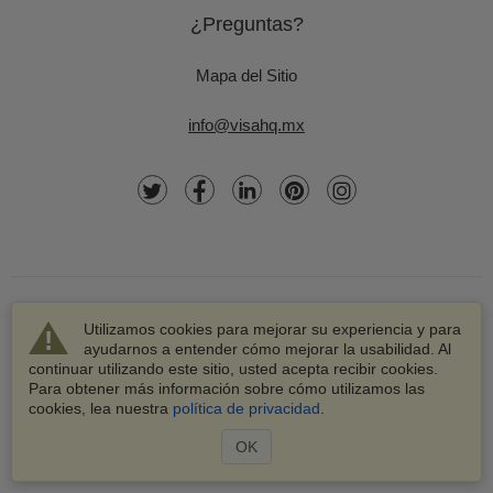
¿Preguntas?
Mapa del Sitio
info@visahq.mx
Utilizamos cookies para mejorar su experiencia y para
ayudarnos a entender cómo mejorar la usabilidad. Al
continuar utilizando este sitio, usted acepta recibir cookies.
© 2003-2026 VisaHQ.com, Inc. Todos los derechos
Para obtener más información sobre cómo utilizamos las
reservados.
cookies, lea nuestra
política de privacidad
.
VisaHQ y el logotipo de VisaHQ son marcas registradas de
VisaHQ.com, Inc.
OK