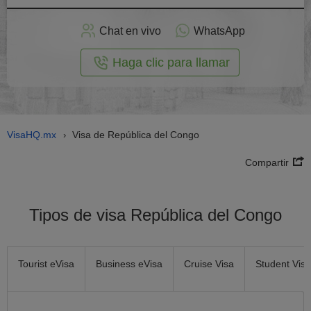
plicar
en
Chat en vivo
WhatsApp
línea
Haga clic para llamar
VisaHQ.mx
Visa de República del Congo
›
Compartir
Tipos de visa República del Congo
Tourist eVisa
Business eVisa
Cruise Visa
Student Visa