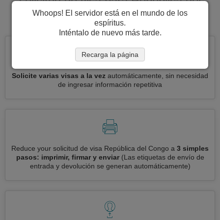
solicitud de visa para República del
Whoops! El servidor está en el mundo de los
Congo.
espíritus.
Inténtalo de nuevo más tarde.
Recarga la página
Solicite varias visas a la vez
automáticamente, sin necesidad
de ingresar información repetitiva
Reduce your solicitud de visa República del Congo a
3 simples
pasos: imprimir, firmar y enviar
(Las etiquetas de envío de
entrada y devolución se generan automáticamente)