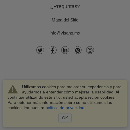
¿Preguntas?
Mapa del Sitio
info@visahq.mx
Utilizamos cookies para mejorar su experiencia y para
ayudarnos a entender cómo mejorar la usabilidad. Al
continuar utilizando este sitio, usted acepta recibir cookies.
© 2003-2026 VisaHQ.com, Inc. Todos los derechos
Para obtener más información sobre cómo utilizamos las
reservados.
cookies, lea nuestra
política de privacidad
.
VisaHQ y el logotipo de VisaHQ son marcas registradas de
VisaHQ.com, Inc.
OK