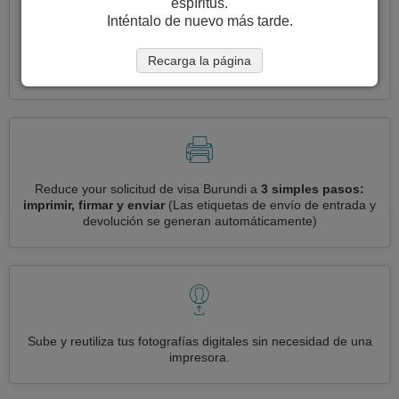
espíritus.
Inténtalo de nuevo más tarde.
Solicite varias visas a la vez
automáticamente, sin necesidad
Recarga la página
de ingresar información repetitiva
Reduce your solicitud de visa Burundi a
3 simples pasos:
imprimir, firmar y enviar
(Las etiquetas de envío de entrada y
devolución se generan automáticamente)
Sube y reutiliza tus fotografías digitales sin necesidad de una
impresora.