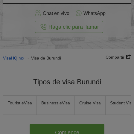
plicar
en
Chat en vivo
WhatsApp
línea
Haga clic para llamar
Compartir
VisaHQ.mx
Visa de Burundi
›
Tipos de visa Burundi
Tourist eVisa
Business eVisa
Cruise Visa
Student Visa
Comience