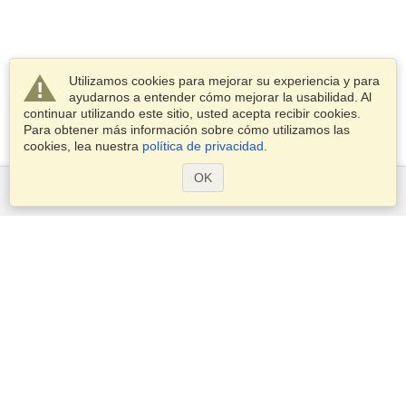
Utilizamos cookies para mejorar su experiencia y para
ayudarnos a entender cómo mejorar la usabilidad. Al
continuar utilizando este sitio, usted acepta recibir cookies.
Para obtener más información sobre cómo utilizamos las
cookies, lea nuestra
política de privacidad
.
OK
Servicios
Postularse para obtener la visa
Compruebe los requisitos de visado
Información aduanera
Embajadas y Consulados
Información de Schengen