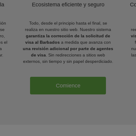
la
Ecosistema eficiente y seguro
Co
ión
Todo, desde el principio hasta el final, se
 se
realiza en nuestro sitio web. Nuestro sistema
re
ro,
garantiza la corrección de la solicitud de
vi
es el
visa al Barbados
a medida que avanza con
a
una revisión adicional por parte de agentes
nu
r.
de visa
. Sin redirecciones a sitios web
la
externos, sin tiempo y sin papel desperdiciado.
Comience