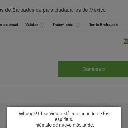
as de Barbados de
para ciudadanos de
México
o de visad
Validez
Tratamiento
Tarifa Embajada
Comience
Whoops! El servidor está en el mundo de los
espíritus.
Inténtalo de nuevo más tarde.