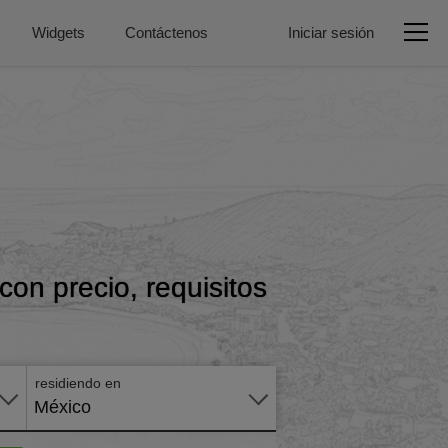
Widgets
Contáctenos
Iniciar sesión
on precio, requisitos
Aplicar
en
línea
residiendo en
México