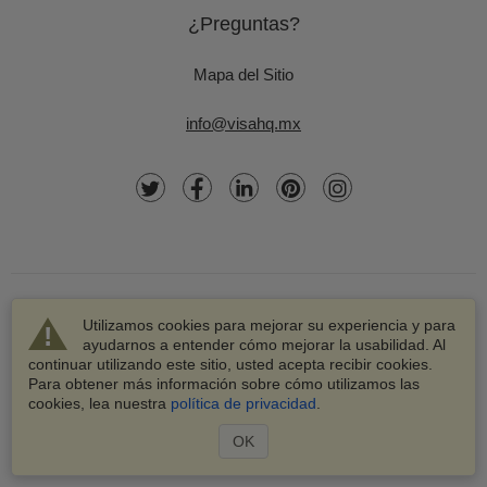
¿Preguntas?
Mapa del Sitio
info@visahq.mx
Utilizamos cookies para mejorar su experiencia y para
ayudarnos a entender cómo mejorar la usabilidad. Al
continuar utilizando este sitio, usted acepta recibir cookies.
© 2003-2026 VisaHQ.com, Inc. Todos los derechos
Para obtener más información sobre cómo utilizamos las
reservados.
cookies, lea nuestra
política de privacidad
.
VisaHQ y el logotipo de VisaHQ son marcas registradas de
VisaHQ.com, Inc.
OK