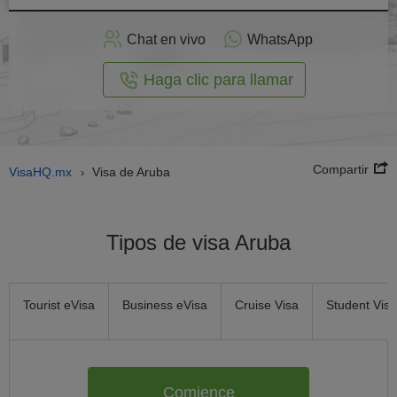
plicar
en
Chat en vivo
WhatsApp
línea
Haga clic para llamar
Compartir
VisaHQ.mx
Visa de Aruba
›
Tipos de visa Aruba
Tourist eVisa
Business eVisa
Cruise Visa
Student Visa
Comience