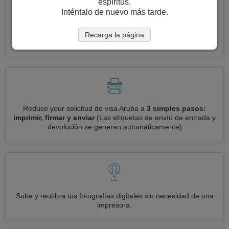
espíritus.
Inténtalo de nuevo más tarde.
Solicite varias visas a la vez
automáticamente, sin necesidad
Recarga la página
de ingresar información repetitiva
Reduce your solicitud de visa Aruba a
3 simples pasos:
imprimir, firmar y enviar
(Las etiquetas de envío de entrada y
devolución se generan automáticamente)
Sube y reutiliza tus fotografías digitales sin necesidad de una
impresora.