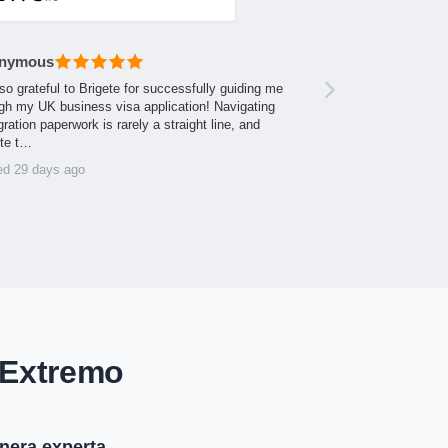
nymous
so grateful to Brigete for successfully guiding me
gh my UK business visa application! Navigating
ration paperwork is rarely a straight line, and
ite t…
ed 29 days ago
 Extremo
anera experta.