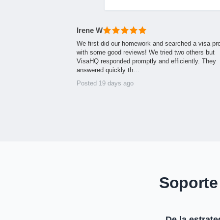
Irene W
We first did our homework and searched a visa pr
with some good reviews! We tried two others but
VisaHQ responded promptly and efficiently. They
answered quickly th…
Posted 19 days ago
Soporte
De la estrate