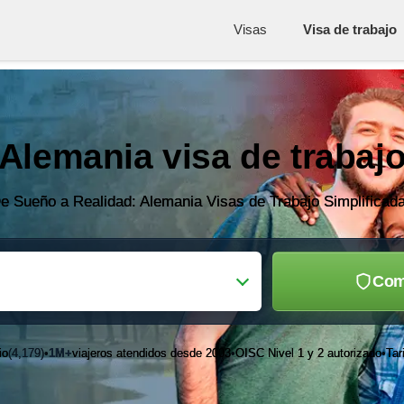
Visas
Visa de trabajo
Alemania visa de trabaj
e Sueño a Realidad: Alemania Visas de Trabajo Simplificad
Com
io
(4,179)
1M+
viajeros atendidos desde 2003
OISC Nivel 1 y 2 autorizado
Tar
•
•
•