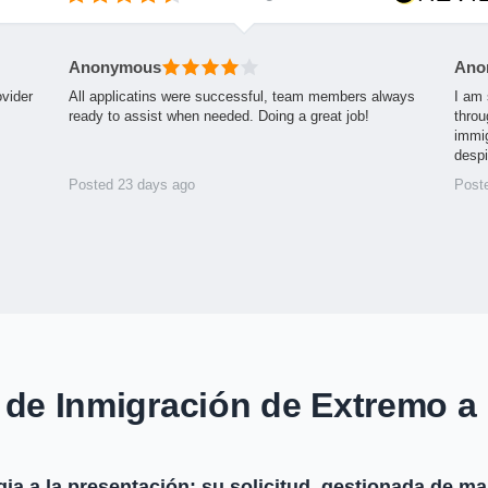
Anonymous
Ano
ovider
All applicatins were successful, team members always
I am 
ready to assist when needed. Doing a great job!
throu
immig
desp
Posted 23 days ago
Post
 de Inmigración de Extremo a
gia a la presentación: su solicitud, gestionada de m