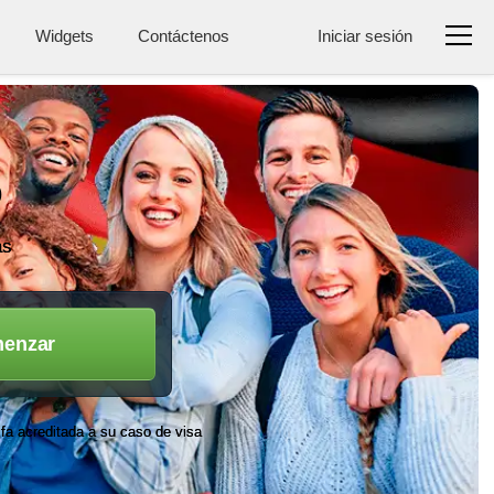
Widgets
Contáctenos
Iniciar sesión
o
as
enzar
ifa acreditada a su caso de visa