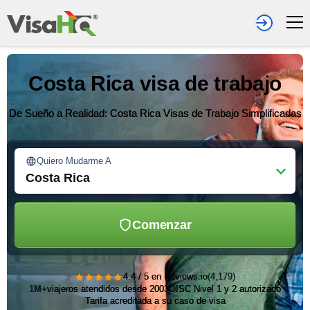
Costa Rica visa de trabajo
De Sueño a Realidad: Costa Rica Visas de Trabajo Simplificadas
Quiero Mudarme A
Costa Rica
Comenzar
★★★★★
4.4 / 5 en Reviews.io
(4,179)
1M+
viajeros atendidos desde 2003
OISC Nivel 1 y 2 autorizado
Tarifa acreditada a su caso de visa